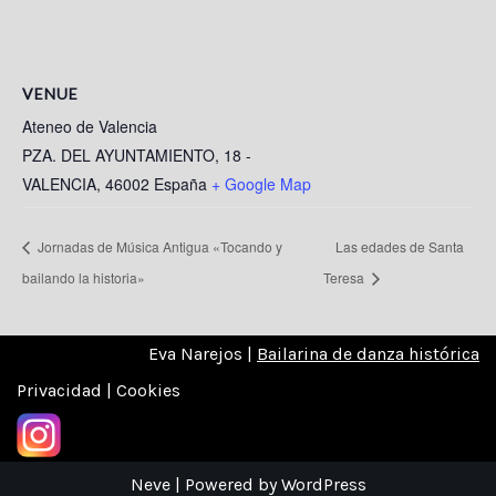
VENUE
Ateneo de Valencia
PZA. DEL AYUNTAMIENTO, 18 -
VALENCIA
,
46002
España
+ Google Map
Jornadas de Música Antigua «Tocando y
Las edades de Santa
bailando la historia»
Teresa
Eva Narejos |
Bailarina de danza histórica
Privacidad | Cookies
Neve
| Powered by
WordPress