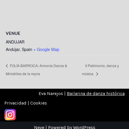
VENUE
ANDUJAR
Andújar
,
Spain
+ Google Map
FOLÍA BARROCA: Armonía Danza &
II Patrimonio, danza y
Ministriles de la reyna
música.
Eva Narejos |
Bailarina de danza histórica
Privacidad | Cookies
Neve
| Powered by
WordPress