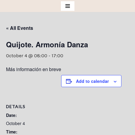
Skip
to
« All Events
content
Quijote. Armonía Danza
October 4 @ 08:00
-
17:00
Más información en breve
Add to calendar
DETAILS
Date:
October 4
Time: