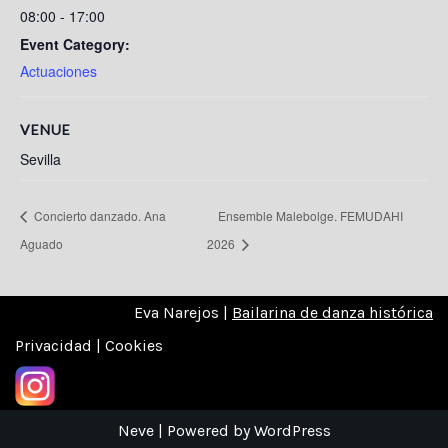
08:00 - 17:00
Event Category:
Actuaciones
VENUE
Sevilla
Concierto danzado. Ana
Ensemble Malebolge. FEMUDAHI
Aguado
2026
Eva Narejos |
Bailarina de danza histórica
Privacidad | Cookies
Neve
| Powered by
WordPress