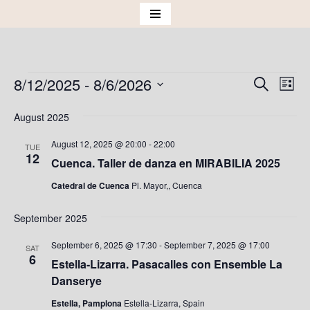
Skip
to
content
8/12/2025
 - 
8/6/2026
Events
Eve
Search
List
Vie
Select
Search
August 2025
Nav
date.
and
August 12, 2025 @ 20:00
-
22:00
TUE
Views
12
Cuenca. Taller de danza en MIRABILIA 2025
Naviga
Catedral de Cuenca
Pl. Mayor,, Cuenca
September 2025
September 6, 2025 @ 17:30
-
September 7, 2025 @ 17:00
SAT
6
Estella-Lizarra. Pasacalles con Ensemble La
Danserye
Estella, Pamplona
Estella-Lizarra, Spain