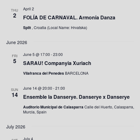
April 2
THU
2
FOLÍA DE CARNAVAL. Armonía Danza
Split
, Croatia (Local Name: Hrvatska)
June 2026
June 5 @ 17:00
-
23:00
FRI
5
SARAU! Companyia Xuriach
Vilafranca del Penedes
BARCELONA
June 14 @ 20:00
-
21:00
SUN
14
Ensemble la Danserye. Danserye x Danserye
Auditorio Municipal de Calasparra
Calle del Huerto, Calasparra,
Murcia, Spain
July 2026
July 4