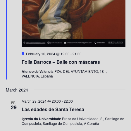
F
February 10, 2024 @ 19:30
-
21:30
e
Folía Barroca – Baile con máscaras
a
t
Ateneo de Valencia
PZA. DEL AYUNTAMIENTO, 18 -,
u
VALENCIA, España
r
e
d
March 2024
March 29, 2024 @ 20:00
-
22:00
FRI
29
Las edades de Santa Teresa
Igrexia da Universidade
Praza da Universidade, 2,, Santiago de
Compostela, Santiago de Compostela, A Coruña